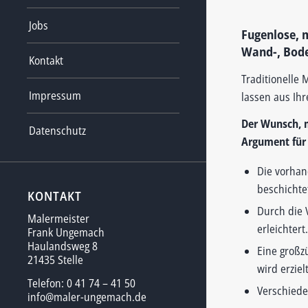
Jobs
Fugenlose, 
Wand-, Bode
Kontakt
Traditionelle
Impressum
lassen aus Ih
Der Wunsch, 
Datenschutz
Argument für 
Die vorhan
beschichtet
KONTAKT
Durch die 
Malermeister
erleichtert.
Frank Ungemach
Haulandsweg 8
Eine großz
21435 Stelle
wird erzielt
Telefon: 0 41 74 – 41 50
Verschiede
info@maler-ungemach.de